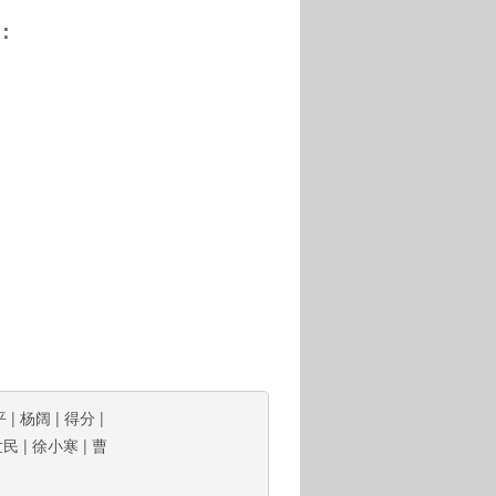
：
平
|
杨阔
|
得分
|
世民
|
徐小寒
|
曹