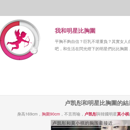
我和明星比胸圍
平胸不夠自信？巨乳不堪重負？其實女人
吧，和生活在閃光燈下的明星們比比胸圍
卢凯彤和明星比胸圍的結
身高169cm，
胸圍90cm
，不言而喻，
卢凯彤
與韓國明星
莫小棋