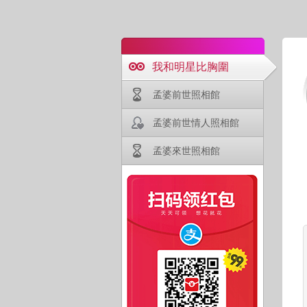
我和明星比胸圍
孟婆前世照相館
孟婆前世情人照相館
孟婆來世照相館