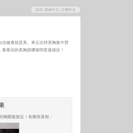
語言:
简体中文
|
正體中文
自信健康就是美。來丘比特美胸集中營
，看看你的美胸跟哪個明星最接近！
果
的胸圍最接近！有圖有真相：