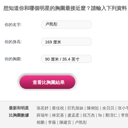
想知道你和哪個明星的胸圍最接近麼？請輸入下列資料
你的名字:
你的身高:
你的胸圍:
最新和明星
張若妤
|
蔡佳祝
|
巨乳辣妹
|
陳俐彣
|
余贝贝
|
张小
比胸圍數據
薛瑞年
|
林宏基
|
盧孟柔
|
段万杰
|
lls
|
鄭淯仁
|
李
相鹏
|
李薇
|
陳建言
|
卢凯彤