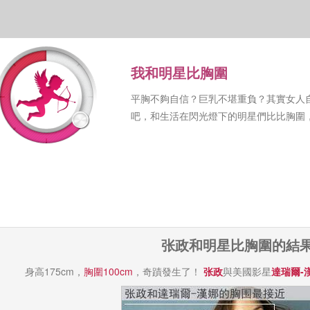
我和明星比胸圍
平胸不夠自信？巨乳不堪重負？其實女人
吧，和生活在閃光燈下的明星們比比胸圍
张政和明星比胸圍的結
身高175cm，
胸圍100cm
，奇蹟發生了！
张政
與美國影星
達瑞爾-