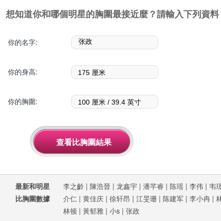
想知道你和哪個明星的胸圍最接近麼？請輸入下列資料
你的名字:
你的身高:
你的胸圍:
最新和明星
李之齡
|
陳浩晉
|
龙鑫宇
|
潘芊睿
|
陈瑶
|
李伟
|
韦
比胸圍數據
介仁
|
黄佳庆
|
徐轩昂
|
江旻珊
|
陈建军
|
李小冉
|
林顿
|
黃郁雅
|
小s
|
张政