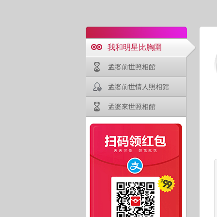
我和明星比胸圍
孟婆前世照相館
孟婆前世情人照相館
孟婆來世照相館