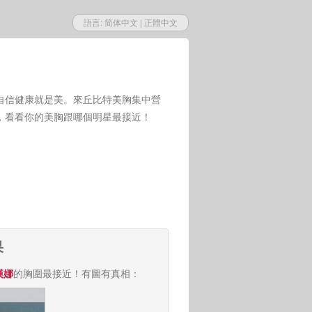
語言:
简体中文
|
正體中文
自信健康就是美。來丘比特美胸集中營
，看看你的美胸跟哪個明星最接近！
果
漢娜
的胸圍最接近！有圖有真相：