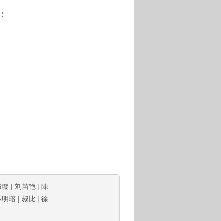
：
璟璇
|
刘苗艳
|
陳
林明瑢
|
叔比
|
徐