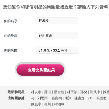
想知道你和哪個明星的胸圍最接近麼？請輸入下列資料
你的名字:
你的身高:
你的胸圍:
最新和明星
林安泰
|
薛涵
|
潘金蓮
|
林于禎
|
孙悦
|
謝凱中
|
陳
比胸圍數據
冉
|
刘思雨·
|
張庭禎
|
唐翔
|
陳書逸
|
213
|
張國徹
陳威宇
|
张凯
|
林湘玲