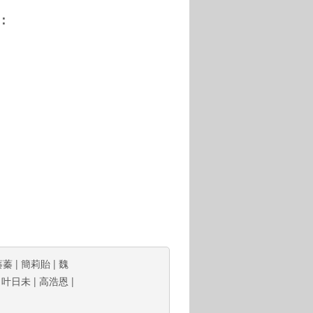
：
蓁蓁
|
簡莉貽
|
魏
|
叶日未
|
高浩恩
|