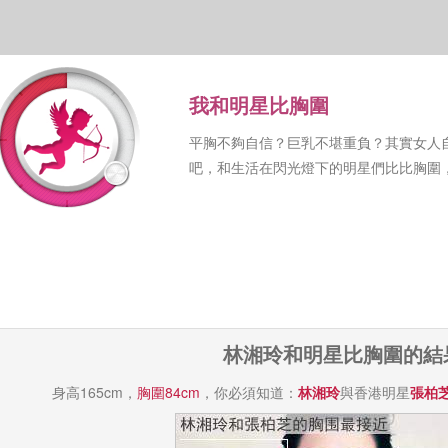
我和明星比胸圍
平胸不夠自信？巨乳不堪重負？其實女人
吧，和生活在閃光燈下的明星們比比胸圍
林湘玲和明星比胸圍的結
身高165cm，
胸圍84cm
，你必須知道：
林湘玲
與香港明星
張柏