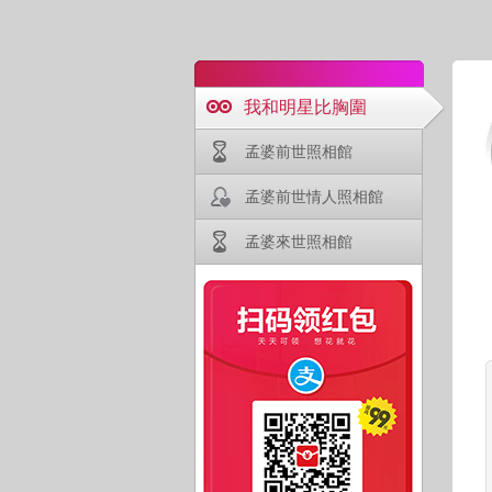
我和明星比胸圍
孟婆前世照相館
孟婆前世情人照相館
孟婆來世照相館