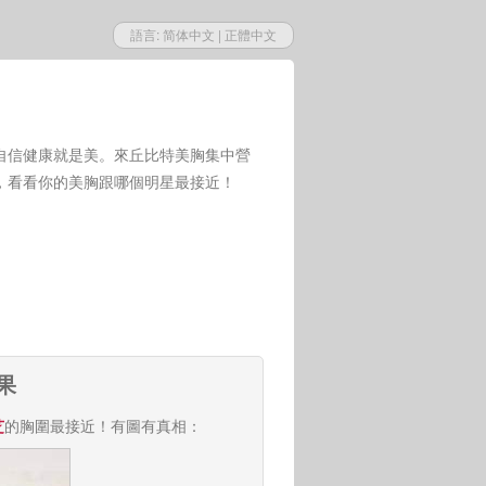
語言:
简体中文
|
正體中文
自信健康就是美。來丘比特美胸集中營
，看看你的美胸跟哪個明星最接近！
果
芝
的胸圍最接近！有圖有真相：