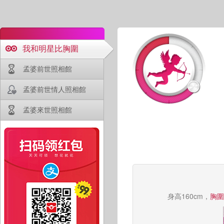
我和明星比胸圍
孟婆前世照相館
孟婆前世情人照相館
孟婆來世照相館
身高160cm，
胸圍