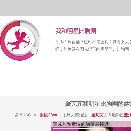
我和明星比胸圍
平胸不夠自信？巨乳不堪重負？其實女人
吧，和生活在閃光燈下的明星們比比胸圍
羅芃芃和明星比胸圍的結
身高160cm，
胸圍83cm
，地球人都知道，
羅芃芃
與內地影星
董