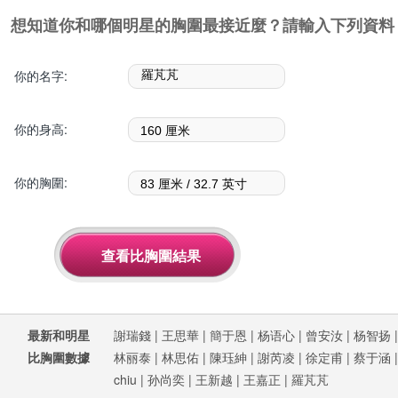
想知道你和哪個明星的胸圍最接近麼？請輸入下列資料
你的名字:
你的身高:
你的胸圍:
最新和明星
謝瑞錢
|
王思華
|
簡于恩
|
杨语心
|
曾安汝
|
杨智扬
比胸圍數據
林丽泰
|
林思佑
|
陳珏紳
|
謝芮凌
|
徐定甫
|
蔡于涵
chiu
|
孙尚奕
|
王新越
|
王嘉正
|
羅芃芃