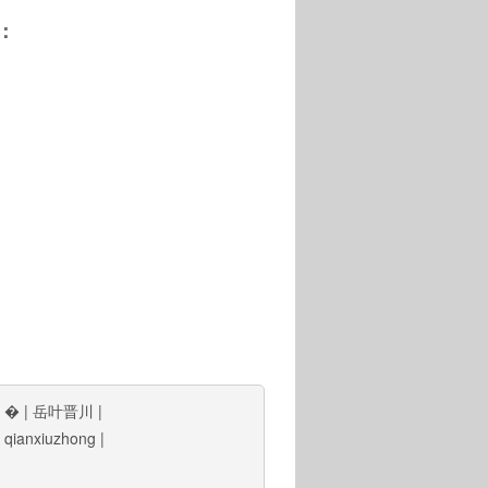
：
|
�
|
岳叶晋川
|
|
qianxiuzhong
|