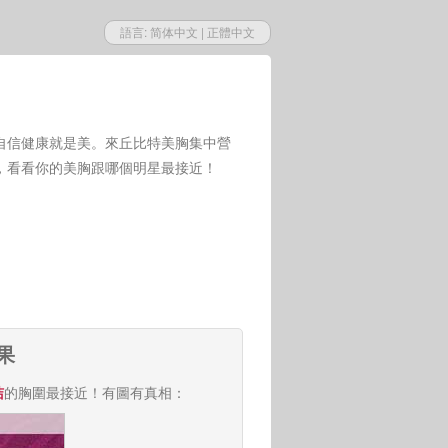
語言:
简体中文
|
正體中文
自信健康就是美。來丘比特美胸集中營
，看看你的美胸跟哪個明星最接近！
果
洁
的胸圍最接近！有圖有真相：