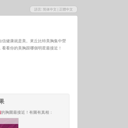
語言:
简体中文
|
正體中文
自信健康就是美。來丘比特美胸集中營
，看看你的美胸跟哪個明星最接近！
果
洁
的胸圍最接近！有圖有真相：