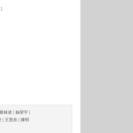
：
黄林凌
|
杨荣宇
|
倢
|
王昱辰
|
陳明