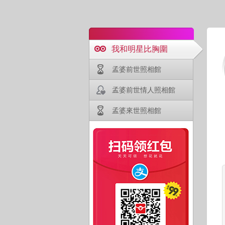
我和明星比胸圍
孟婆前世照相館
孟婆前世情人照相館
孟婆來世照相館