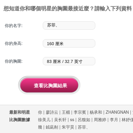
想知道你和哪個明星的胸圍最接近麼？請輸入下列資料
你的名字:
你的身高:
你的胸圍:
最新和明星
你
|
廖詩云
|
王楣
|
李宗賓
|
杨承和
|
ZHANGNAN
|
比胸圍數據
徐美儿
|
吴长轩
|
ss
|
呂馥如
|
周雅婷
|
李月
|
林妤
幾
|
銊庛剮
|
朱宇昊
|
苏菲、