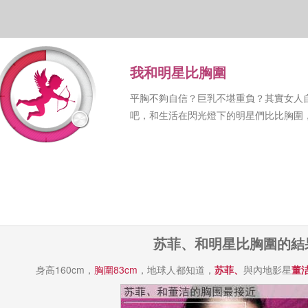
我和明星比胸圍
平胸不夠自信？巨乳不堪重負？其實女人
吧，和生活在閃光燈下的明星們比比胸圍
苏菲、和明星比胸圍的結
身高160cm，
胸圍83cm
，地球人都知道，
苏菲、
與內地影星
董