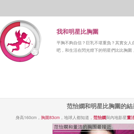
我和明星比胸圍
平胸不夠自信？巨乳不堪重負？其實女人
吧，和生活在閃光燈下的明星們比比胸圍
范怡嫻和明星比胸圍的結
身高160cm，
胸圍83cm
，地球人都知道，
范怡嫻
與內地影星
董