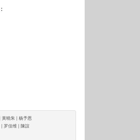
：
|
黃曉朱
|
杨予恩
|
罗佳维
|
陳誼