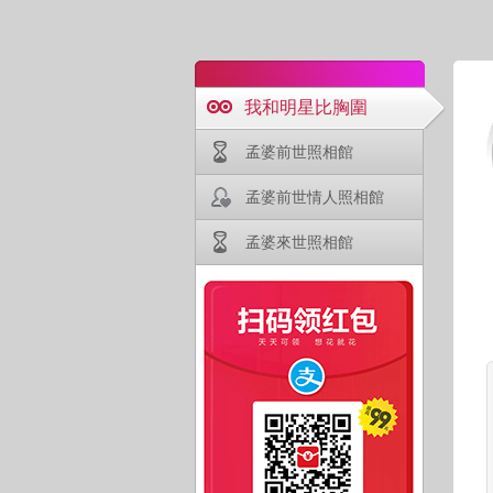
我和明星比胸圍
孟婆前世照相館
孟婆前世情人照相館
孟婆來世照相館