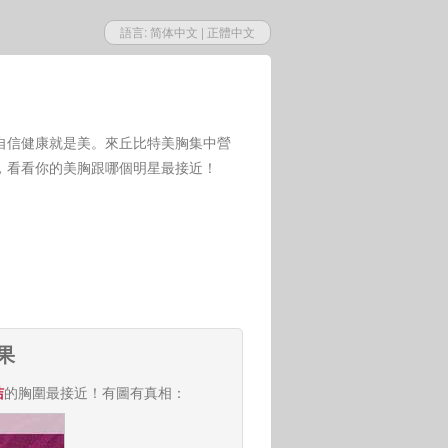
語言:
简体中文
|
正體中文
自信健康就是美。來丘比特美胸集中營
，看看你的美胸跟哪個明星最接近！
果
洁
的胸圍最接近！有圖有真相：