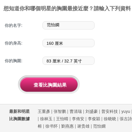
想知道你和哪個明星的胸圍最接近麼？請輸入下列資料
你的名字:
你的身高:
你的胸圍:
最新和明星
王重彥
|
张智鹏
|
曹清瑞
|
刘盛豪
|
普安科技
|
yuyu
比胸圍數據
|
徐林玉
|
王怡晴
|
李侑安
|
李俊穎
|
徐晓晓
|
張古詩
榕
|
徐书怀
|
劉燕惠
|
谢贵雄
|
范怡嫻