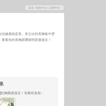
語言:
简体中文
|
正體中文
自信健康就是美。來丘比特美胸集中營
，看看你的美胸跟哪個明星最接近！
果
妃
的胸圍最接近！有圖有真相：