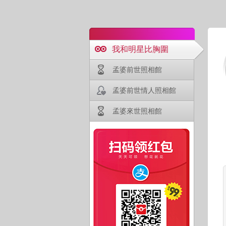
我和明星比胸圍
孟婆前世照相館
孟婆前世情人照相館
孟婆來世照相館