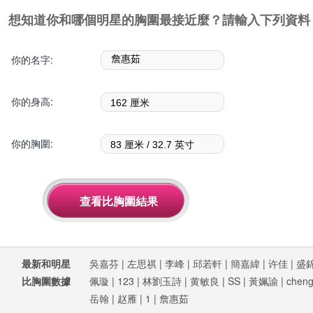
想知道你和哪個明星的胸圍最接近麼？請輸入下列資料
你的名字:
你的身高:
你的胸圍:
最新和明星
吳嘉芬
|
左思祺
|
李峰
|
邱若軒
|
簡嘉緯
|
许佳
|
盛
比胸圍數據
佩璇
|
123
|
林劉玉詩
|
黄敏良
|
SS
|
黃姵諭
|
cheng
岳翰
|
赵雁
|
1
|
詹惠茹