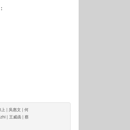
：
錦上
|
吳惠文
|
何
zhi
|
王威函
|
蔡