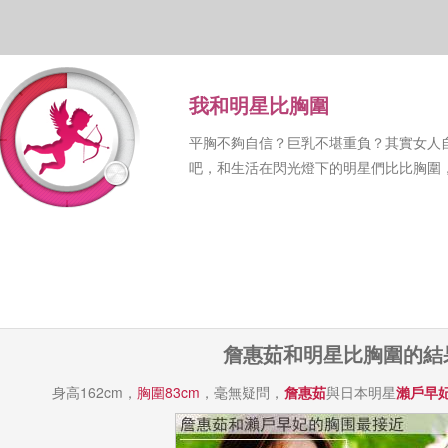
我和明星比胸圍
平胸不夠自信？巨乳不堪重負？其實女人
吧，和生活在閃光燈下的明星們比比胸圍
詹惠茹和明星比胸圍的結
身高162cm，
胸圍83cm
，毫無疑問，
詹惠茹
與日本明星
瀨戶早