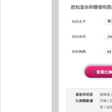
想知道你和哪個明星
你的名字:
你的身高:
你的胸圍:
最新和明星
黃暐筑
比胸圍數據
宇婵
|
D
宸
|
赵