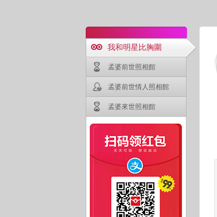
我和明星比胸圍
孟婆前世照相館
孟婆前世情人照相館
孟婆來世照相館