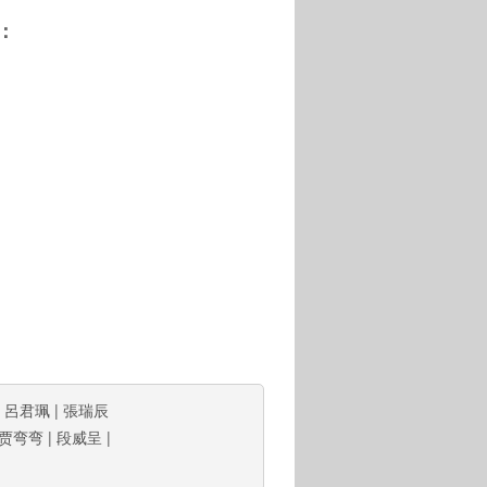
：
|
呂君珮
|
張瑞辰
贾弯弯
|
段威呈
|