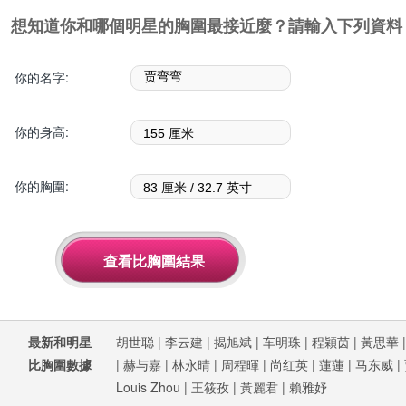
想知道你和哪個明星的胸圍最接近麼？請輸入下列資料
你的名字:
你的身高:
你的胸圍:
最新和明星
胡世聪
|
李云建
|
揭旭斌
|
车明珠
|
程穎茵
|
黃思華
比胸圍數據
|
赫与嘉
|
林永晴
|
周程暉
|
尚红英
|
蓮蓮
|
马东威
|
Louis Zhou
|
王筱孜
|
黃麗君
|
賴雅妤