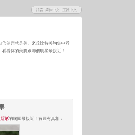
語言:
简体中文
|
正體中文
自信健康就是美。來丘比特美胸集中營
，看看你的美胸跟哪個明星最接近！
果
瑟斯彭
的胸圍最接近！有圖有真相：