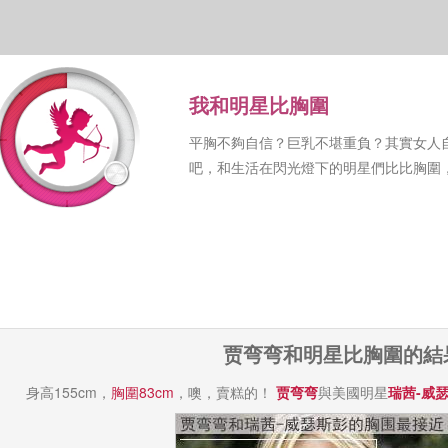
我和明星比胸圍
平胸不夠自信？巨乳不堪重負？其實女人
吧，和生活在閃光燈下的明星們比比胸圍
贾弯弯和明星比胸圍的結
身高155cm，
胸圍83cm
，噢，賣糕的！
贾弯弯
與美國明星
瑞茜-威