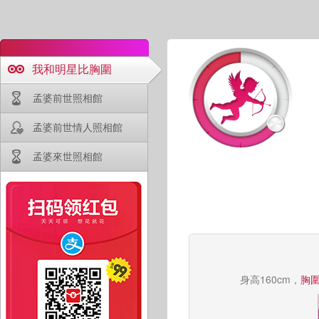
我和明星比胸圍
孟婆前世照相館
孟婆前世情人照相館
孟婆來世照相館
身高160cm，
胸圍