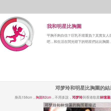
我和明星比胸圍
平胸不夠自信？巨乳不堪重負？其實女人
吧，和生活在閃光燈下的明星們比比胸圍
邓梦玲和明星比胸圍的結
身高158cm，
胸圍82cm
，不用多說，
邓梦玲
與香港歌星
林憶蓮