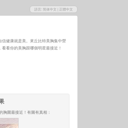
語言:
简体中文
|
正體中文
自信健康就是美。來丘比特美胸集中營
，看看你的美胸跟哪個明星最接近！
果
的胸圍最接近！有圖有真相：