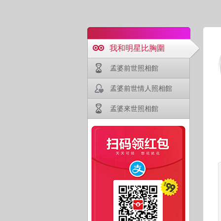
我和明星比胸圍
孟婆前世照相館
孟婆前世情人照相館
孟婆來世照相館