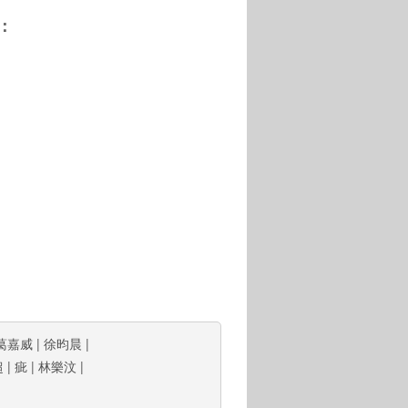
：
葛嘉威
|
徐昀晨
|
超
|
疵
|
林樂汶
|