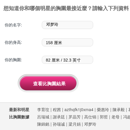
想知道你和哪個明星的胸圍最接近麼？請輸入下列資料
你的名字:
你的身高:
你的胸圍:
最新和明星
李育玟
|
程茜
|
azthqfk1j0xma4
|
榮惠玲
|
陳承毅
|
比胸圍數據
呂瑞城
|
謝承廷
|
罗晶芳
|
高仕锦
|
郭哲
|
老母
|
冯
陳錦銘
|
孙瑞诚
|
梁月娟
|
邓梦玲