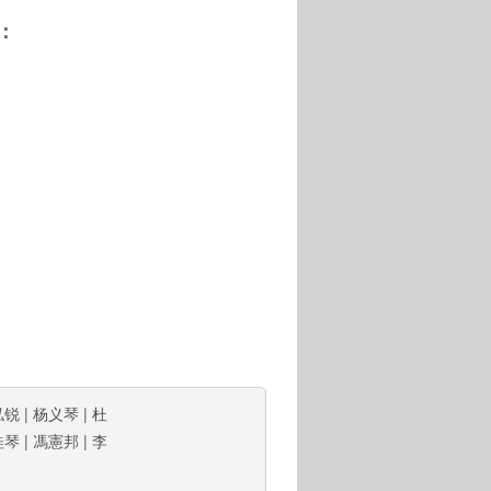
：
泓锐
|
杨义琴
|
杜
桂琴
|
馮憲邦
|
李