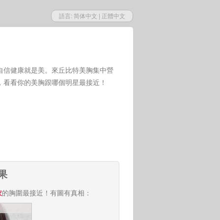
語言:
简体中文
|
正體中文
自信健康就是美。來丘比特美胸集中營
，看看你的美胸跟哪個明星最接近！
果
衣
的胸圍最接近！有圖有真相：