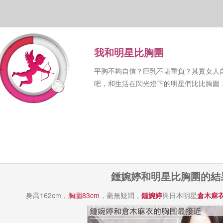
我和明星比胸圍
平胸不夠自信？巨乳不堪重負？其實女人
吧，和生活在閃光燈下的明星們比比胸圍
鍾婉婷和明星比胸圍的結
身高162cm，
胸圍83cm
，毫無疑問，
鍾婉婷
與日本明星
倉木麻