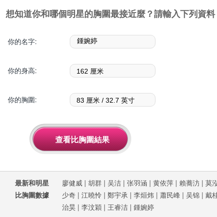
想知道你和哪個明星的胸圍最接近麼？請輸入下列資料
你的名字:
你的身高:
你的胸圍:
最新和明星
廖健威
|
胡群
|
吴洁
|
张羽涵
|
黄依萍
|
賴蕎汸
|
莫
比胸圍數據
少奇
|
江曉怜
|
鄭宇承
|
李烜炜
|
蕭民峰
|
吴锦
|
戴
治昊
|
李汶穎
|
王睿洁
|
鍾婉婷