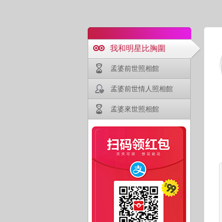
我和明星比胸圍
孟婆前世照相館
孟婆前世情人照相館
孟婆來世照相館