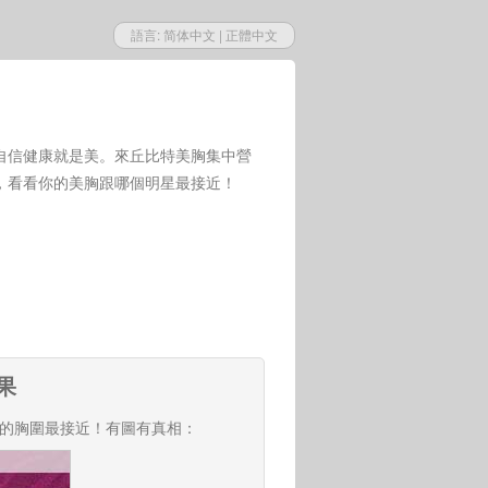
語言:
简体中文
|
正體中文
自信健康就是美。來丘比特美胸集中營
，看看你的美胸跟哪個明星最接近！
果
的胸圍最接近！有圖有真相：