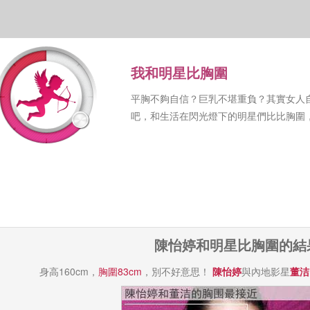
我和明星比胸圍
平胸不夠自信？巨乳不堪重負？其實女人
吧，和生活在閃光燈下的明星們比比胸圍
陳怡婷和明星比胸圍的結
身高160cm，
胸圍83cm
，別不好意思！
陳怡婷
與內地影星
董洁