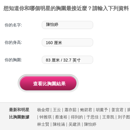
想知道你和哪個明星的胸圍最接近麼？請輸入下列資料
你的名字:
你的身高:
你的胸圍:
最新和明星
杨金熠
|
王云
|
蕭亦茹
|
鲍碧君
|
胡薰予
|
姜宜君
|
比胸圍數據
|
钟雅琪
|
蔡逢裕
|
得到的
|
于思佳
|
王章凯
|
刘子图
林士賢
|
陳桂涵
|
吴建洪
|
陳怡婷