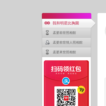
我和明星比胸圍
孟婆前世照相館
孟婆前世情人照相館
孟婆來世照相館