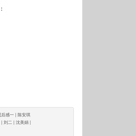
：
观后感一
|
陈安琪
|
刘二
|
沈美娟
|