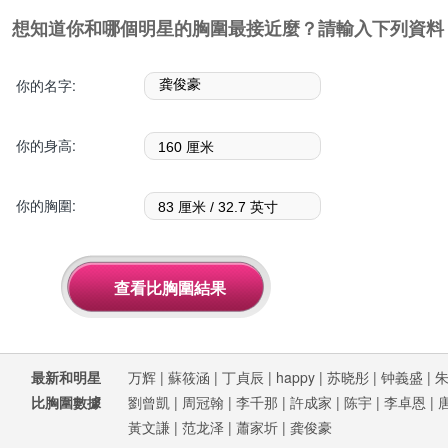
想知道你和哪個明星的胸圍最接近麼？請輸入下列資料
你的名字:
你的身高:
你的胸圍:
最新和明星
万辉
|
蘇筱涵
|
丁貞辰
|
happy
|
苏晓彤
|
钟義盛
|
比胸圍數據
劉曾凱
|
周冠翰
|
李千那
|
許成家
|
陈宇
|
李卓恩
|
黃文謙
|
范龙泽
|
蕭家圻
|
龚俊豪