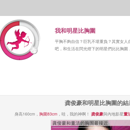
我和明星比胸圍
平胸不夠自信？巨乳不堪重負？其實女人
吧，和生活在閃光燈下的明星們比比胸圍
龚俊豪和明星比胸圍的結
身高160cm，
胸圍83cm
，哇，我的神啊！
龚俊豪
與內地影星
董