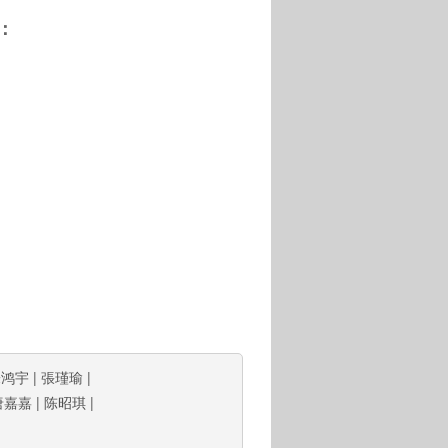
：
朱鸿宇
|
張瑾瑜
|
唐嘉嘉
|
陈昭琪
|