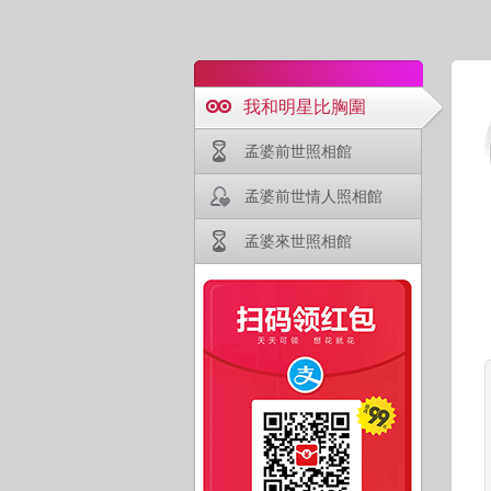
我和明星比胸圍
孟婆前世照相館
孟婆前世情人照相館
孟婆來世照相館