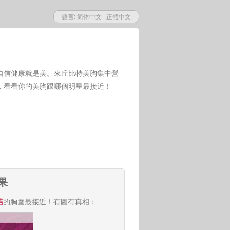
語言:
简体中文
|
正體中文
自信健康就是美。來丘比特美胸集中營
，看看你的美胸跟哪個明星最接近！
果
洁
的胸圍最接近！有圖有真相：